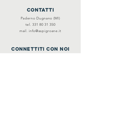
CONTATTI
Paderno Dugnano (MI)
tel. 331 80 31 350
mail.
info@aspigroane.it
CONNETTITI CON NOI
Facebook
NEWSLETTER
Per restare informato e ricevere
aggiornamenti sulle nostre attività, scrivici
via email a
info@aspigroane.it