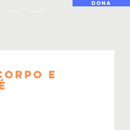
DONA
News
Contatti
corpo e
é