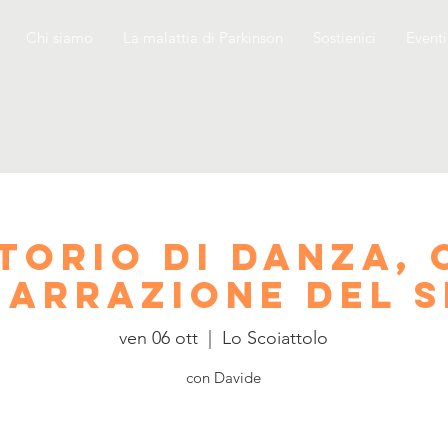
Chi siamo
La malattia di Parkinson
Sostienici
Eventi
torio di danza, 
narrazione del s
ven 06 ott
  |  
Lo Scoiattolo
con Davide