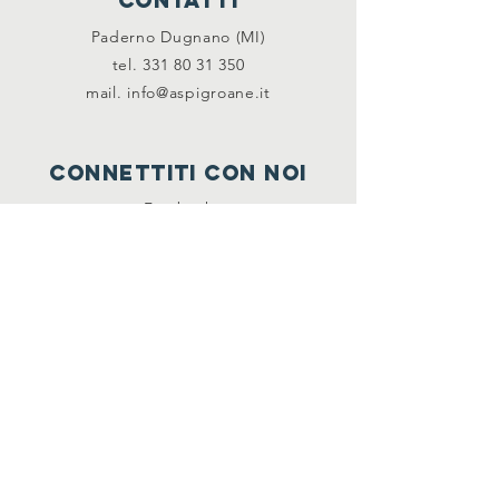
CONTATTI
Paderno Dugnano (MI)
tel. 331 80 31 350
mail.
info@aspigroane.it
CONNETTITI CON NOI
Facebook
NEWSLETTER
Per restare informato e ricevere
aggiornamenti sulle nostre attività, scrivici
via email a
info@aspigroane.it
DONA IL TUO 5x1000:
Codice fiscale